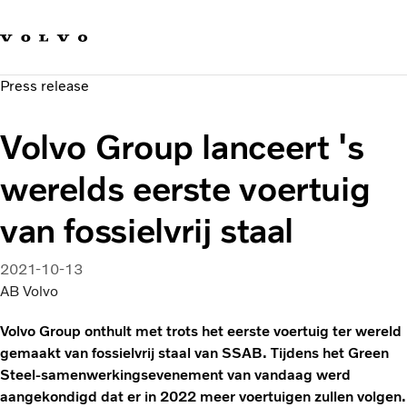
Our brands
Contact us
Sustainable Transportation
Press release
Careers
Investors
Volvo Group lanceert 's
News & Media
Suppliers
werelds eerste voertuig
About us
van fossielvrij staal
2021-10-13
AB Volvo
Volvo Group onthult met trots het eerste voertuig ter wereld
gemaakt van fossielvrij staal van SSAB. Tijdens het Green
Steel-samenwerkingsevenement van vandaag werd
aangekondigd dat er in 2022 meer voertuigen zullen volgen.