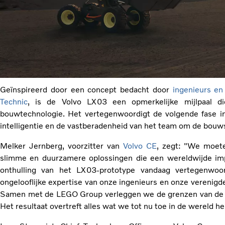
Geïnspireerd door een concept bedacht door
ingenieurs e
Technic
, is de Volvo LX03 een opmerkelijke mijlpaal d
bouwtechnologie. Het vertegenwoordigt de volgende fase i
intelligentie en de vastberadenheid van het team om de bouw
Melker Jernberg, voorzitter van
Volvo CE
, zegt: "We moet
slimme en duurzamere oplossingen die een wereldwijde imp
onthulling van het LX03-prototype vandaag vertegenwoor
ongelooflijke expertise van onze ingenieurs en onze verenigde
Samen met de LEGO Group verleggen we de grenzen van de t
Het resultaat overtreft alles wat we tot nu toe in de wereld h