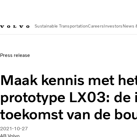
Sustainable Transportation
Careers
Investors
News 
About us
Organization
Our Global Presence
Volvo Group Be
Maak kennis met het Volvo-prototype LX03: de intelligente
Press release
Maak kennis met het
prototype LX03: de i
toekomst van de bo
2021-10-27
AB Volvo