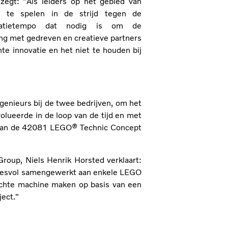
zegt: "Als leiders op het gebied van
l te spelen in de strijd tegen de
tietempo dat nodig is om de
ing met gedreven en creatieve partners
hte innovatie en het niet te houden bij
enieurs bij de twee bedrijven, om het
lueerde in de loop van de tijd en met
g van de 42081 LEGO® Technic Concept
oup, Niels Henrik Horsted verklaart:
uccesvol samengewerkt aan enkele LEGO
echte machine maken op basis van een
ject."