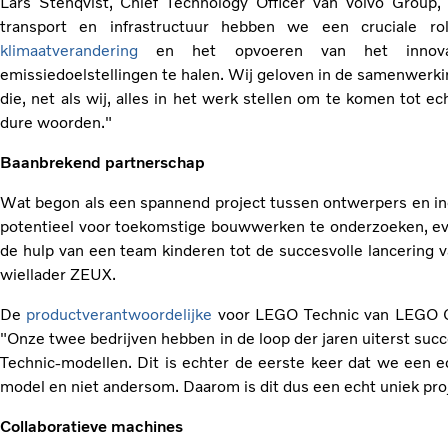
Lars Stenqvist, Chief Technology Officer van Volvo Group, 
transport en infrastructuur hebben we een cruciale ro
klimaatverandering
en het opvoeren van het innova
emissiedoelstellingen te halen. Wij geloven in de samenwerk
die, net als wij, alles in het werk stellen om te komen tot ec
dure woorden."
Baanbrekend partnerschap
Wat begon als een spannend project tussen ontwerpers en ing
potentieel voor toekomstige bouwwerken te onderzoeken, evo
de hulp van een team kinderen tot de succesvolle lancerin
wiellader ZEUX.
De
productverantwoordelijke
voor LEGO Technic van LEGO Gr
"Onze twee bedrijven hebben in de loop der jaren uiterst s
Technic-modellen. Dit is echter de eerste keer dat we een 
model en niet andersom. Daarom is dit dus een echt uniek pro
Collaboratieve machines