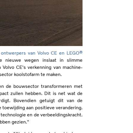
n ontwerpers van Volvo CE en LEGO®
ie nieuwe wegen inslaat in slimme
n Volvo CE's verkenning van machine-
sector koolstofarm te maken.
en de bouwsector transformeren met
act zullen hebben. Dit is net wat de
digt. Bovendien getuigt dit van de
 toewijding aan positieve verandering.
echnologie en de verbeeldingskracht.
ebben gezien."