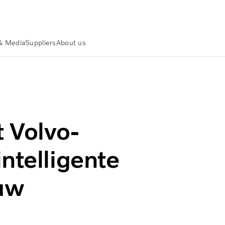
& Media
Suppliers
About us
lgium
Nieuws en media
News
 toekomst van de bouw
 Volvo-
ntelligente
uw