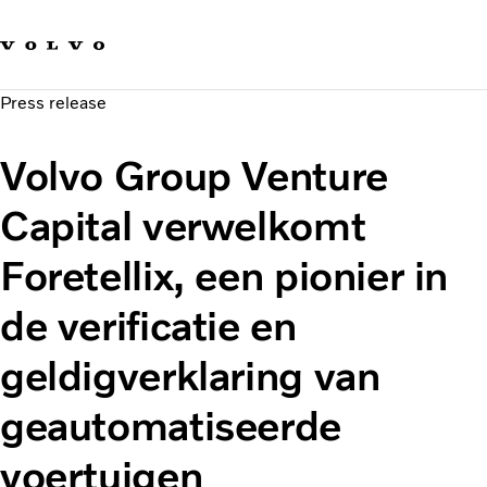
Our brands
Contact us
Sustainable Transportation
Press release
Careers
Investors
Volvo Group Venture
News & Media
Suppliers
Capital verwelkomt
About us
Foretellix, een pionier in
de verificatie en
geldigverklaring van
geautomatiseerde
voertuigen