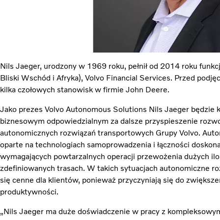
Nils Jaeger, urodzony w 1969 roku, pełnił od 2014 roku funk
Bliski Wschód i Afryka), Volvo Financial Services. Przed podj
kilka czołowych stanowisk w firmie John Deere.
Jako prezes Volvo Autonomous Solutions Nils Jaeger będzie
biznesowym odpowiedzialnym za dalsze przyspieszenie rozwoju
autonomicznych rozwiązań transportowych Grupy Volvo. Auto
oparte na technologiach samoprowadzenia i łączności doskona
wymagających powtarzalnych operacji przewożenia dużych ilo
zdefiniowanych trasach. W takich sytuacjach autonomiczne r
się cenne dla klientów, ponieważ przyczyniają się do zwiększen
produktywności.
„Nils Jaeger ma duże doświadczenie w pracy z kompleksowymi