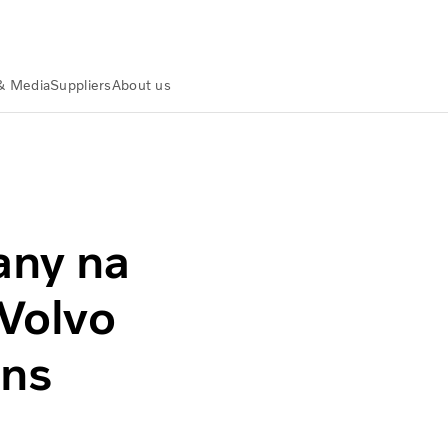
& Media
Suppliers
About us
land
Wiadomości i multimedia
Nils Jaeger appointed Presi
any na
Volvo
ons