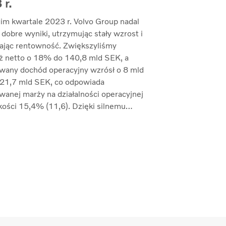
 r.
im kwartale 2023 r. Volvo Group nadal
 dobre wyniki, utrzymując stały wzrost i
ając rentowność. Zwiększyliśmy
ż netto o 18% do 140,8 mld SEK, a
wany dochód operacyjny wzrósł o 8 mld
21,7 mld SEK, co odpowiada
wanej marży na działalności operacyjnej
ości 15,4% (11,6). Dzięki silnemu
eniu na sprzedaż udało nam się
ć marże przy jednoczesnym
owaniu inflacji kosztów i zwiększonych
ń w łańcuchu dostaw” — mówi Martin
t, prezes i dyrektor generalny.