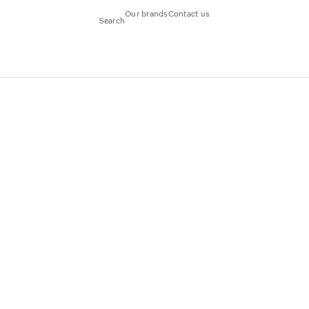
Our brands
Contact us
Search
dent Volvo Autonomous Solutions