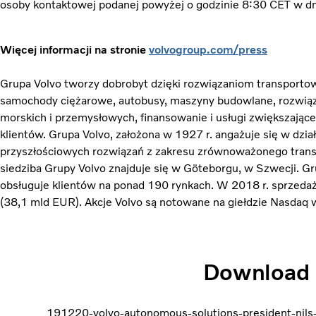
osoby kontaktowej podanej powyżej o godzinie 8:30 CET w dn
Więcej informacji na stronie
volvogroup.com/press
Grupa Volvo tworzy dobrobyt dzięki rozwiązaniom transporto
samochody ciężarowe, autobusy, maszyny budowlane, rozwią
morskich i przemysłowych, finansowanie i usługi zwiększając
klientów. Grupa Volvo, założona w 1927 r. angażuje się w dzia
przyszłościowych rozwiązań z zakresu zrównoważonego transp
siedziba Grupy Volvo znajduje się w Göteborgu, w Szwecji. G
obsługuje klientów na ponad 190 rynkach. W 2018 r. sprzeda
(38,1 mld EUR). Akcje Volvo są notowane na giełdzie Nasdaq 
Download
191220-volvo-autonomous-solutions-president-nils-