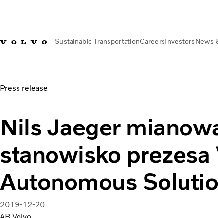
Sustainable Transportation
Careers
Investors
News 
About us
Organization
Our Global Presence
Volvo Group Po
Press release
Nils Jaeger mianow
stanowisko prezesa 
Autonomous Soluti
2019-12-20
AB Volvo