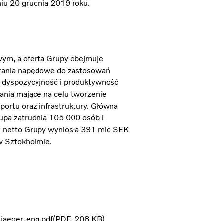
iu 20 grudnia 2019 roku.
wym, a oferta Grupy obejmuje
zania napędowe do zastosowań
e dyspozycyjność i produktywność
łania mające na celu tworzenie
ortu oraz infrastruktury. Główna
rupa zatrudnia 105 000 osób i
ż netto Grupy wyniosła 391 mld SEK
w Sztokholmie.
jaeger-eng.pdf
PDF
208 KB