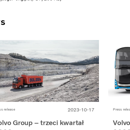
ws
2023-10-17
ss release
Press rele
olvo Group – trzeci kwartał
Volvo