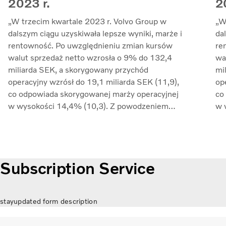
2023 r.
2
„W trzecim kwartale 2023 r. Volvo Group w
„W
dalszym ciągu uzyskiwała lepsze wyniki, marże i
da
rentowność. Po uwzględnieniu zmian kursów
re
walut sprzedaż netto wzrosła o 9% do 132,4
wa
miliarda SEK, a skorygowany przychód
mi
operacyjny wzrósł do 19,1 miliarda SEK (11,9),
op
co odpowiada skorygowanej marży operacyjnej
co
w wysokości 14,4% (10,3). Z powodzeniem
w 
złagodziliśmy inflację kosztów poprzez
zł
zarządzanie cenami i nadal przeciwdziałaliśmy
za
zakłóceniom w łańcuchu dostaw. Zwrot z
za
zaangażowanego kapitału wzrósł do 33,7%
za
Subscription Service
(27,4)” – mówi Martin Lundstedt, prezes i
(2
dyrektor generalny.
dy
stayupdated form description