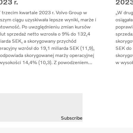
023 r.
2023
 trzecim kwartale 2023 r. Volvo Group w
„W drug
lszym ciągu uzyskiwała lepsze wyniki, marże i
osiągała
ntowność. Po uwzględnieniu zmian kursów
poprawi
lut sprzedaż netto wzrosła o 9% do 132,4
sprzeda
liarda SEK, a skorygowany przychód
skorygo
eracyjny wzrósł do 19,1 miliarda SEK (11,9),
SEK do 
 odpowiada skorygowanej marży operacyjnej
skorygo
wysokości 14,4% (10,3). Z powodzeniem
w wysok
agodziliśmy inflację kosztów poprzez
nastawi
rządzanie cenami i nadal przeciwdziałaliśmy
poprawi
kłóceniom w łańcuchu dostaw. Zwrot z
kontrol
angażowanego kapitału wzrósł do 33,7%
zakłóce
7,4)” – mówi Martin Lundstedt, prezes i
Lundsted
rektor generalny.
Subscribe