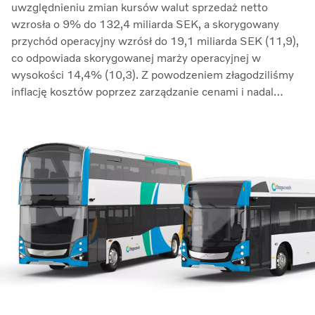
uwzględnieniu zmian kursów walut sprzedaż netto
wzrosła o 9% do 132,4 miliarda SEK, a skorygowany
przychód operacyjny wzrósł do 19,1 miliarda SEK (11,9),
co odpowiada skorygowanej marży operacyjnej w
wysokości 14,4% (10,3). Z powodzeniem złagodziliśmy
inflację kosztów poprzez zarządzanie cenami i nadal
przeciwdziałaliśmy zakłóceniom w łańcuchu dostaw.
Zwrot z zaangażowanego kapitału wzrósł do 33,7%
(27,4)” – mówi Martin Lundstedt, prezes i dyrektor
generalny.