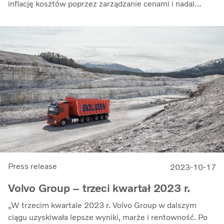
inflację kosztów poprzez zarządzanie cenami i nadal
przeciwdziałaliśmy zakłóceniom w łańcuchu dostaw.
Zwrot z zaangażowanego kapitału wzrósł do 33,7%
(27,4)” – mówi Martin Lundstedt, prezes i dyrektor
generalny.
Press release
2023-10-17
Volvo Group – trzeci kwartał 2023 r.
„W trzecim kwartale 2023 r. Volvo Group w dalszym
ciągu uzyskiwała lepsze wyniki, marże i rentowność. Po