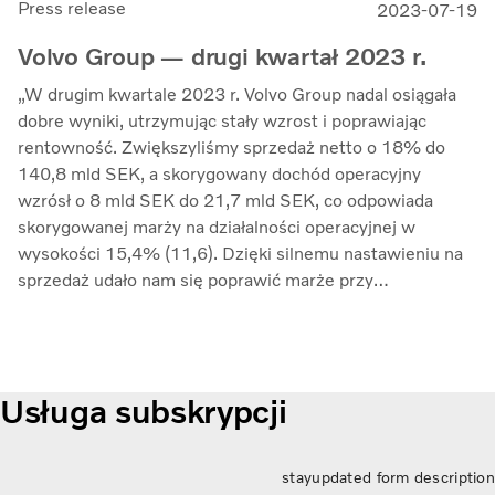
Press release
2023-07-19
Volvo Group — drugi kwartał 2023 r.
„W drugim kwartale 2023 r. Volvo Group nadal osiągała
dobre wyniki, utrzymując stały wzrost i poprawiając
rentowność. Zwiększyliśmy sprzedaż netto o 18% do
140,8 mld SEK, a skorygowany dochód operacyjny
wzrósł o 8 mld SEK do 21,7 mld SEK, co odpowiada
skorygowanej marży na działalności operacyjnej w
wysokości 15,4% (11,6). Dzięki silnemu nastawieniu na
sprzedaż udało nam się poprawić marże przy
jednoczesnym kontrolowaniu inflacji kosztów i
zwiększonych zakłóceń w łańcuchu dostaw” — mówi
Martin Lundstedt, prezes i dyrektor generalny.
Usługa subskrypcji
stayupdated form description