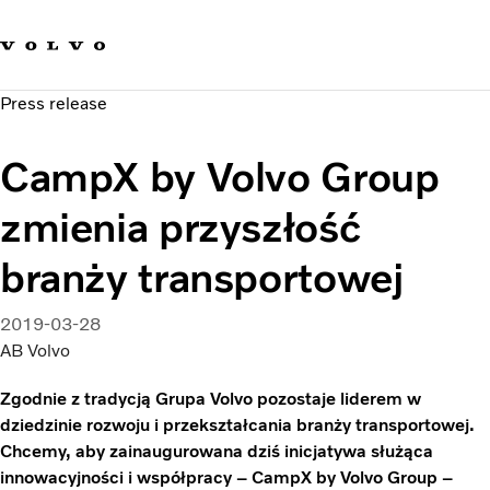
Our brands
Contact us
Sustainable Transportation
Press release
Careers
Investors
CampX by Volvo Group
News & Media
Suppliers
zmienia przyszłość
About us
branży transportowej
2019-03-28
AB Volvo
Zgodnie z tradycją Grupa Volvo pozostaje liderem w
dziedzinie rozwoju i przekształcania branży transportowej.
Chcemy, aby zainaugurowana dziś inicjatywa służąca
innowacyjności i współpracy – CampX by Volvo Group –