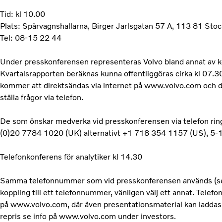
Tid: kl 10.00
Plats: Spårvagnshallarna, Birger Jarlsgatan 57 A, 113 81 Sto
Tel: 08-15 22 44
Under presskonferensen representeras Volvo bland annat av k
Kvartalsrapporten beräknas kunna offentliggöras cirka kl 07.
kommer att direktsändas via internet på www.volvo.com och de
ställa frågor via telefon.
De som önskar medverka vid presskonferensen via telefon ri
(0)20 7784 1020 (UK) alternativt +1 718 354 1157 (US), 5-10
Telefonkonferens för analytiker kl 14.30
Samma telefonnummer som vid presskonferensen används (se 
koppling till ett telefonnummer, vänligen välj ett annat. Tel
på www.volvo.com, där även presentationsmaterial kan laddas 
repris se info på www.volvo.com under investors.