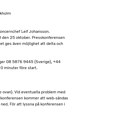
ckholm
oncernchef Leif Johansson.
30 den 25 oktober. Presskonferensen
t ges även möjlighet att delta och
nger 08 5876 9445 (Sverige), +44
 minuter före start.
ovan). Vid eventuella problem med
efonkonferensen kommer att web-sändas
ned. För att lyssna på konferensen i