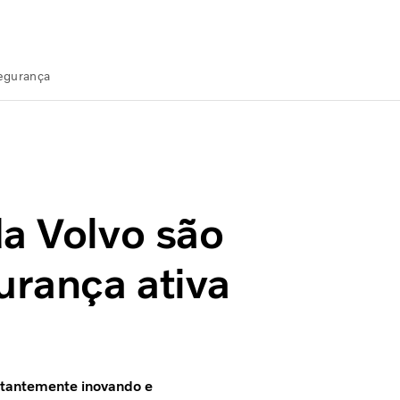
Segurança
egurança ativa
da Volvo são
rança ativa
nstantemente inovando e