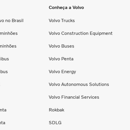
Conheça a Volvo
o no Brasil
Volvo Trucks
minhões
Volvo Construction Equipment
minhões
Volvo Buses
ibus
Volvo Penta
ibus
Volvo Energy
E
Volvo Autonomous Solutions
Volvo Financial Services
nta
Rokbak
nta
SDLG