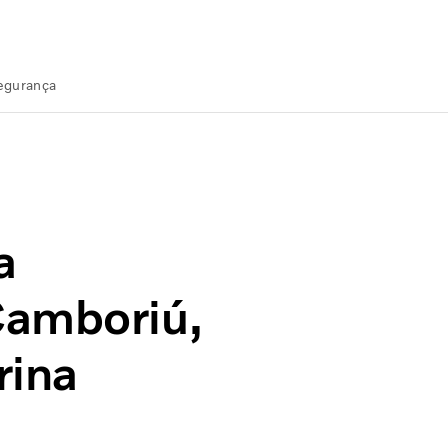
Segurança
litoral de Santa Catarina
a
Camboriú,
rina