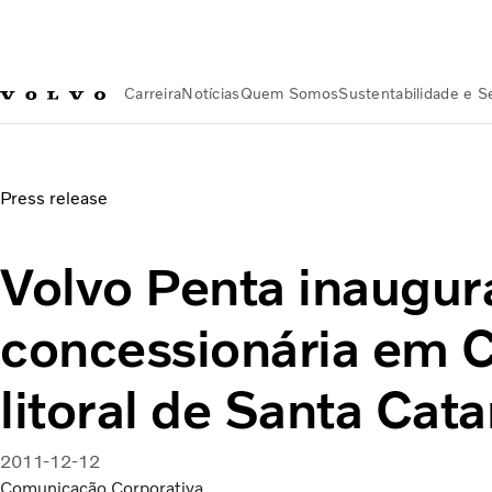
Carreira
Notícias
Quem Somos
Sustentabilidade e 
Notícias
Volvo Penta inaugura concessionária em Camboriú, 
Press release
Volvo Penta inaugur
concessionária em 
litoral de Santa Cata
2011-12-12
Comunicação Corporativa