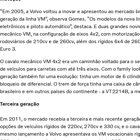
“Em 2005, a Volvo voltou a inovar e apresentou ao mercado br
geração da linha VM”, observa Gomes. “Os modelos da nova 
eletrônicos e piloto automático”, destaca. E duas grandes novi
mecânico VM, na configuração de eixos 4x2, com motorização 
rodoviários de 210cv e de 260cv, além dos rígidos 6x4 de 260
Euro 3.
O cavalo mecânico VM 4x2 era um caminhão voltado para o se
de veículos para carretas com até três eixos. Com o family lo
geração também foi uma evolução: tinha um motor de 6 cilind
bloqueio de diferencial. O trem de força tinha uma caixa de c
brasileiro e em outros países do continente - a VT2214B, a 
Terceira geração
Em 2011, o mercado recebia a terceira e mais recente geraçã
opções de veículos rígidos de 220cv, 270cv e 330 cv, e o ca
mesmo lançamento a Volvo apresentava os VM vocacionais rí