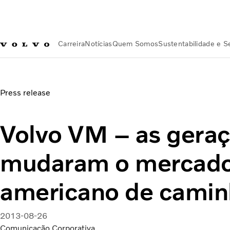
Carreira
Notícias
Quem Somos
Sustentabilidade e 
Notícias
Volvo VM – as gerações que mudaram o mercado l
Press release
Volvo VM – as gera
mudaram o mercado 
americano de cami
2013-08-26
Comunicação Corporativa