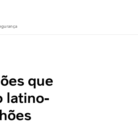
Segurança
atino-americano de caminhões
ções que
latino-
nhões