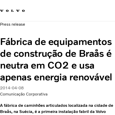
Fale com a Volvo
Carreira
Press release
Notícias
Quem Somos
Fábrica de equipamentos
Sustentabilidade e Segurança
de construção de Braås é
neutra em CO2 e usa
apenas energia renovável
2014-04-08
Comunicação Corporativa
A fábrica de caminhões articulados localizada na cidade de
Braås, na Suécia, é a primeira instalação fabril da Volvo