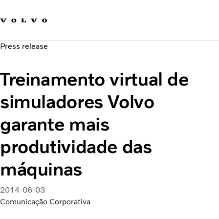
Fale com a Volvo
Carreira
Press release
Notícias
Quem Somos
Treinamento virtual de
Sustentabilidade e Segurança
simuladores Volvo
garante mais
produtividade das
máquinas
2014-06-03
Comunicação Corporativa