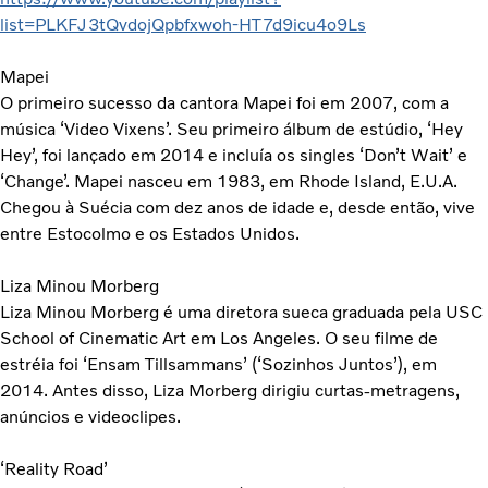
list=PLKFJ3tQvdojQpbfxwoh-HT7d9icu4o9Ls
Mapei
O primeiro sucesso da cantora Mapei foi em 2007, com a
música ‘Video Vixens’. Seu primeiro álbum de estúdio, ‘Hey
Hey’, foi lançado em 2014 e incluía os singles ‘Don’t Wait’ e
‘Change’. Mapei nasceu em 1983, em Rhode Island, E.U.A.
Chegou à Suécia com dez anos de idade e, desde então, vive
entre Estocolmo e os Estados Unidos.
Liza Minou Morberg
Liza Minou Morberg é uma diretora sueca graduada pela USC
School of Cinematic Art em Los Angeles. O seu filme de
estréia foi ‘Ensam Tillsammans’ (‘Sozinhos Juntos’), em
2014. Antes disso, Liza Morberg dirigiu curtas-metragens,
anúncios e videoclipes.
‘Reality Road’