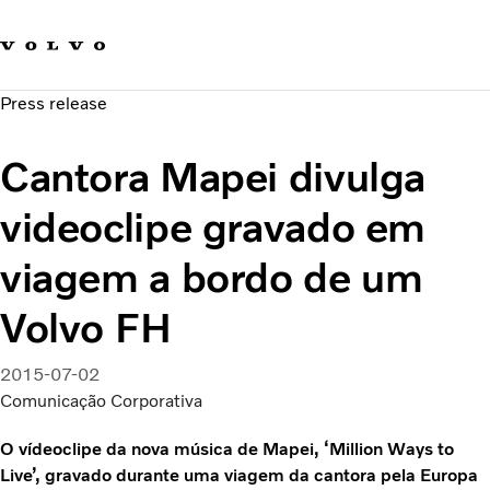
Fale com a Volvo
Carreira
Press release
Notícias
Quem Somos
Cantora Mapei divulga
Sustentabilidade e Segurança
videoclipe gravado em
viagem a bordo de um
Volvo FH
2015-07-02
Comunicação Corporativa
O vídeoclipe da nova música de Mapei, ‘Million Ways to
Live’, gravado durante uma viagem da cantora pela Europa