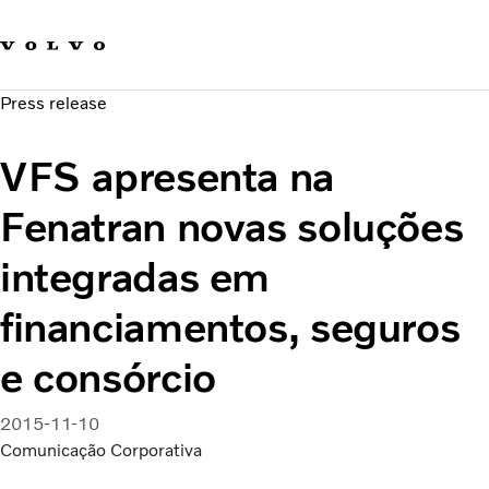
Fale com a Volvo
Carreira
Press release
Notícias
Quem Somos
VFS apresenta na
Sustentabilidade e Segurança
Fenatran novas soluções
integradas em
financiamentos, seguros
e consórcio
2015-11-10
Comunicação Corporativa