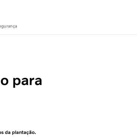
Segurança
ão para
os da plantação.