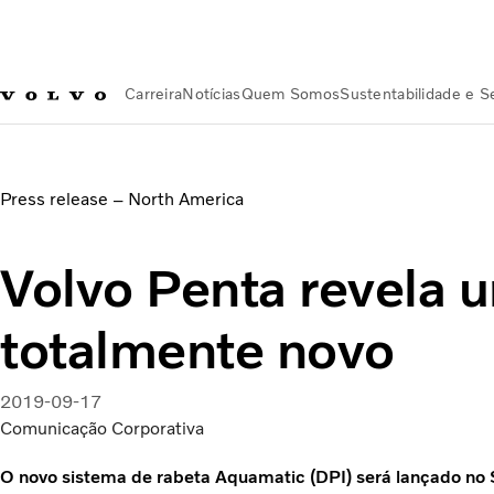
Carreira
Notícias
Quem Somos
Sustentabilidade e 
Notícias
FH é o caminhão pesado com o maior valor de rev
Press release – North America
Volvo Penta revela 
totalmente novo
2019-09-17
Comunicação Corporativa
O novo sistema de rabeta Aquamatic (DPI) será lançado no