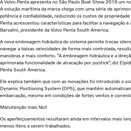
A Volvo Penta apresenta no São Paulo Boat Show 2019 um nov
A solução marítima da marca chega com uma série de aprimo
potência e confiabilidade, reduzindo os custos de proprieda
Penta acrescentou características para facilitar a navegação e
Barsalini, presidente da Volvo Penta South America.
A nova embreagem hidráulica do sistema permite trocas silen
navegar a baixas velocidades de forma mais controlada, resul
manobras e mais conforto. “A embreagem hidráulica e a direç
aprimorada funcionalidade de atracação por joystick”, diz Elpíd
Penta South America.
Ele explica também que com as inovações foi introduzido o 
Dynamic Positioning System (DPS), que mantém automaticam
embarcação, mesmo em condições de fortes ventos e corrent
Manutenção mais fácil
Os aperfeiçoamentos resultaram ainda em intervalos mais lon
menos itens a serem trabalhados.