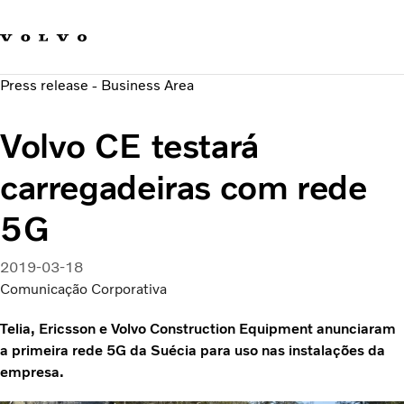
Fale com a Volvo
Carreira
Press release - Business Area
Notícias
Quem Somos
Volvo CE testará
Sustentabilidade e Segurança
carregadeiras com rede
5G
2019-03-18
Comunicação Corporativa
Telia, Ericsson e Volvo Construction Equipment anunciaram
a primeira rede 5G da Suécia para uso nas instalações da
empresa.