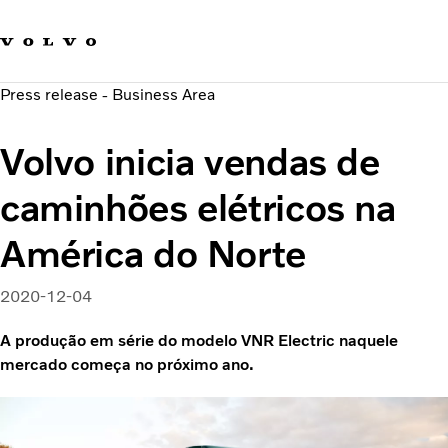
Fale com a Volvo
Carreira
Press release - Business Area
Notícias
Quem Somos
Volvo inicia vendas de
Sustentabilidade e Segurança
caminhões elétricos na
América do Norte
2020-12-04
A produção em série do modelo VNR Electric naquele
mercado começa no próximo ano.