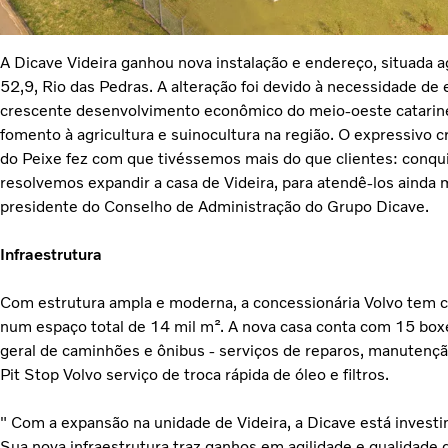
A Dicave Videira ganhou nova instalação e endereço, situada 
52,9, Rio das Pedras. A alteração foi devido à necessidade d
crescente desenvolvimento econômico do meio-oeste catari
fomento à agricultura e suinocultura na região. O expressivo
do Peixe fez com que tivéssemos mais do que clientes: conqui
resolvemos expandir a casa de Videira, para atendê-los ainda 
presidente do Conselho de Administração do Grupo Dicave.
Infraestrutura
Com estrutura ampla e moderna, a concessionária Volvo tem ce
num espaço total de 14 mil m². A nova casa conta com 15 box
geral de caminhões e ônibus - serviços de reparos, manutenção,
Pit Stop Volvo serviço de troca rápida de óleo e filtros.
" Com a expansão na unidade de Videira, a Dicave está invest
Sua nova infraestrutura traz ganhos em agilidade e qualidade 