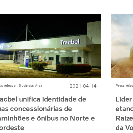
2021-04-14
ss release - Business Area
Press rele
racbel unifica identidade de
Líder
uas concessionárias de
etano
aminhões e ônibus no Norte e
Raíz
ordeste
da Vo