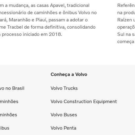
m a mudança, as casas Apavel, tradicional
Referênc
ncessionário de caminhões e ônibus Volvo no
na produ
ará, Maranhão e Piauí, passam a adotar o
Raízen 
me Tracbel de forma definitiva, consolidando
operaçõ
 processo iniciado em 2018.
Sul na 
começa 
Conheça a Volvo
o no Brasil
Volvo Trucks
minhões
Volvo Construction Equipment
minhões
Volvo Buses
ibus
Volvo Penta