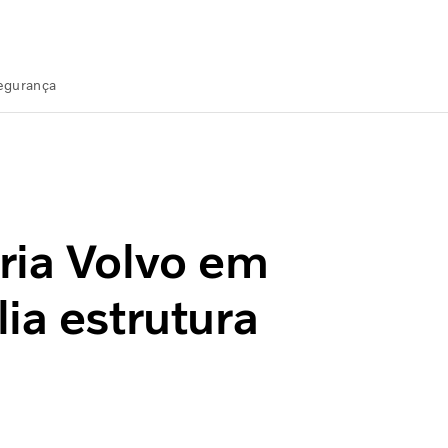
Segurança
mplia estrutura em Videira
ria Volvo em
ia estrutura