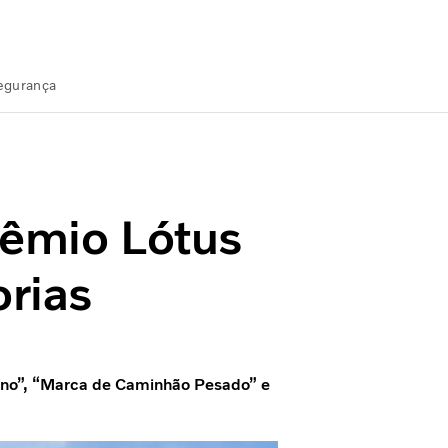
Segurança
gorias
rêmio Lótus
rias
Ano”, “Marca de Caminhão Pesado” e