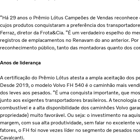
“Há 29 anos o Prêmio Lótus Campeões de Vendas reconhece os
cujos produtos conquistaram a preferência dos transportadores
Ferraz, diretor da Frota&Cia. “É um verdadeiro espelho do m
registros de emplacamentos no Renavam do ano anterior. Por e
reconhecimento público, tanto das montadoras quanto dos comp
Anos de liderança
A certificação do Prêmio Lótus atesta a ampla aceitação dos p
Desde 2019, o modelo Volvo FH 540 é o caminhão mais vendid
dos leves aos pesados. “É uma conquista importante, que mo
junto aos exigentes transportadores brasileiros. A tecnologia
combustível e a alta disponibilidade dos caminhões Volvo gar
propriedade) muito favorável. Ou seja: o investimento na aqui
margem, com sua alta produtividade, sem falar no excelente v
fatores, o FH foi nove vezes líder no segmento de pesados nos 
Cavalcanti.