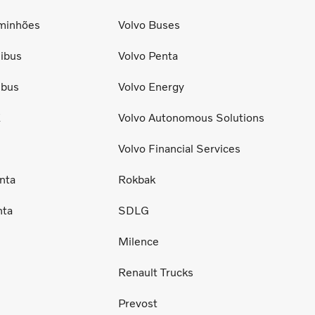
minhões
Volvo Buses
ibus
Volvo Penta
ibus
Volvo Energy
E
Volvo Autonomous Solutions
Volvo Financial Services
nta
Rokbak
nta
SDLG
Milence
Renault Trucks
Prevost