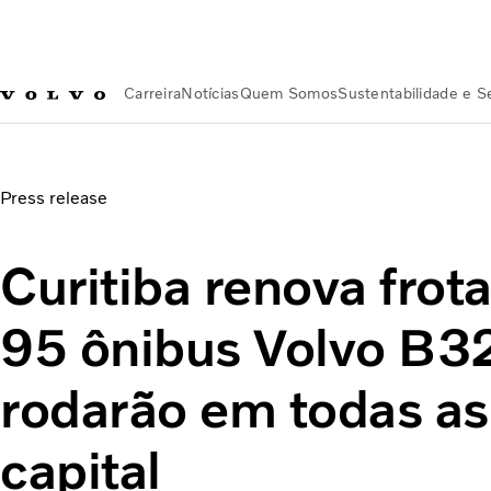
Carreira
Notícias
Quem Somos
Sustentabilidade e 
Notícias
Curitiba renova frota com mais 95 ônibus Volvo B3
Press release
Curitiba renova fro
95 ônibus Volvo B3
rodarão em todas as
capital