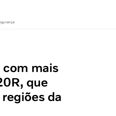
Segurança
20R, que rodarão em todas as regiões da capital
ta com mais
20R, que
 regiões da