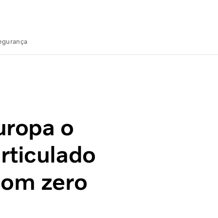
Segurança
iculado elétrico do mundo, com zero emissões
uropa o
rticulado
com zero