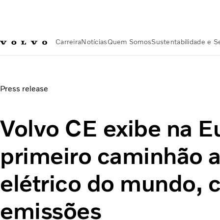
Carreira
Notícias
Quem Somos
Sustentabilidade e 
Notícias
Volvo CE exibe na Europa o primeiro caminhão art
Press release
Volvo CE exibe na E
primeiro caminhão a
elétrico do mundo, 
emissões