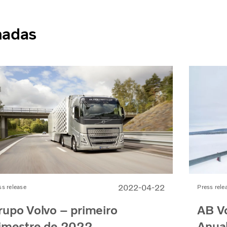
nadas
2022-04-22
ss release
Press rele
rupo Volvo – primeiro
AB Vo
rimestre de 2022
Anual