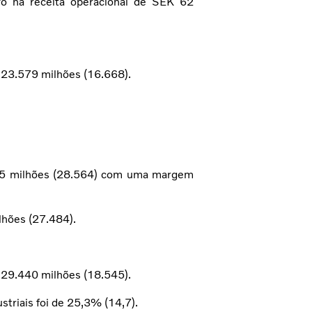
o na receita operacional de SEK 62
K 23.579 milhões (16.668).
015 milhões (28.564) com uma margem
lhões (27.484).
K 29.440 milhões (18.545).
triais foi de 25,3% (14,7).