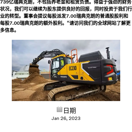
739亿瑞典克朗，不包括养老金和租赁负债。得益于强劲的财务
状况，我们可以继续为股东提供良好的回报，同时投资于我们行
业的转型。董事会提议每股派发7.00瑞典克朗的普通股股利和
每股7.00瑞典克朗的额外股利。“请访问我们的全球网站了解更
多信息。
日期
Jan 26, 2023