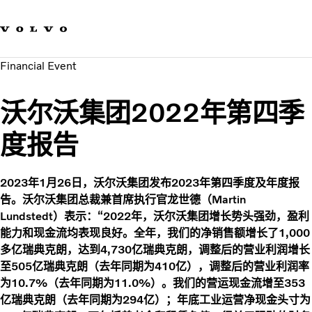
我们的品牌
联系我们
可持续发展
Financial Event
工作机会
新闻与媒体
沃尔沃集团2022年第四季
关于我们
度报告
2023年1月26日，沃尔沃集团发布2023年第四季度及年度报
告。沃尔沃集团总裁兼首席执行官龙世德（Martin
Lundstedt）表示：“2022年，沃尔沃集团增长势头强劲，盈利
能力和现金流均表现良好。全年，我们的净销售额增长了1,000
多亿瑞典克朗，达到4,730亿瑞典克朗，调整后的营业利润增长
至505亿瑞典克朗（去年同期为410亿），调整后的营业利润率
为10.7%（去年同期为11.0%）。我们的营运现金流增至353
亿瑞典克朗（去年同期为294亿）；年底工业运营净现金头寸为