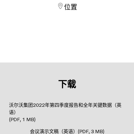
位置
下载
沃尔沃集团2022年第四季度报告和全年关键数据（英
语）
PDF
1 MB
会议演示文稿（英语）
PDF
3 MB