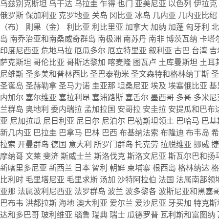
乌兹别克斯坦
乌干达
乌拉圭
乍得
也门
亚美尼亚
以色列
伊拉克
俄罗斯
保加利亚
克罗地亚
关岛
冈比亚
冰岛
几内亚
几内亚比绍
（布）
刚果（金）
利比亚
利比里亚
加拿大
加纳
加蓬
匈牙利
岛
南乔治亚和南桑威奇群岛
南极洲
南苏丹
南非
博茨瓦纳
卡塔
印度尼西亚
危地马拉
厄瓜多尔
厄立特里亚
叙利亚
古巴
台湾
吉
萨克斯坦
哥伦比亚
哥斯达黎加
喀麦隆
图瓦卢
土库曼斯坦
土耳
尼维斯
圣多美和普林西比
圣巴泰勒米
圣文森特和格林纳丁斯
圣
圣诞岛
圣赫勒拿
圣马力诺
圭亚那
坦桑尼亚
埃及
埃塞俄比亚
基
内加尔
塞尔维亚
塞拉利昂
塞浦路斯
塞舌尔
墨西哥
多哥
多米尼
兰群岛
奥地利
委内瑞拉
孟加拉国
安哥拉
安圭拉
安提瓜和巴布
亚
尼加拉瓜
尼日利亚
尼日尔
尼泊尔
巴勒斯坦领土
巴哈马
巴基
新几内亚
巴拉圭
巴拿马
巴林
巴西
布基纳法索
布隆迪
布韦岛
拉索
开曼群岛
德国
意大利
所罗门群岛
托克劳
拉脱维亚
挪威
摩纳哥
文莱
斐济
斯威士兰
斯洛伐克
斯洛文尼亚
斯瓦尔巴和扬
新喀里多尼亚
新西兰
日本
智利
朝鲜
柬埔寨
根西岛
格林纳达
比利时
毛里塔尼亚
毛里求斯
汤加
沙特阿拉伯
法国
法属南部领
亚那
法属波利尼西亚
法罗群岛
波兰
波多黎各
波斯尼亚和黑塞
巴布韦
洪都拉斯
海地
澳大利亚
爱尔兰
爱沙尼亚
牙买加
特克斯
达和多巴哥
玻利维亚
瑙鲁
瑞典
瑞士
瓜德罗普
瓦利斯和富图纳