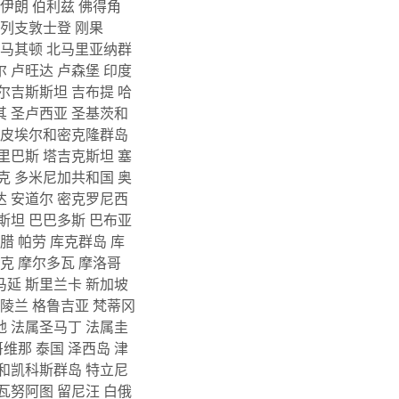
伊朗
伯利兹
佛得角
列支敦士登
刚果
北马其顿
北马里亚纳群
尔
卢旺达
卢森堡
印度
尔吉斯斯坦
吉布提
哈
其
圣卢西亚
圣基茨和
皮埃尔和密克隆群岛
里巴斯
塔吉克斯坦
塞
克
多米尼加共和国
奥
达
安道尔
密克罗尼西
斯坦
巴巴多斯
巴布亚
希腊
帕劳
库克群岛
库
捷克
摩尔多瓦
摩洛哥
马延
斯里兰卡
新加坡
格陵兰
格鲁吉亚
梵蒂冈
地
法属圣马丁
法属圭
哥维那
泰国
泽西岛
津
和凯科斯群岛
特立尼
瓦努阿图
留尼汪
白俄