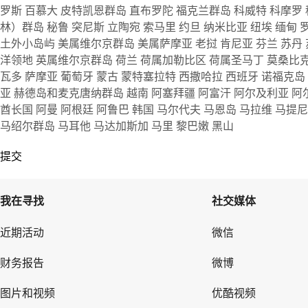
罗斯
百慕大
皮特凯恩群岛
直布罗陀
福克兰群岛
科威特
科摩罗
林）群岛
秘鲁
突尼斯
立陶宛
索马里
约旦
纳米比亚
纽埃
缅甸
土外小岛屿
美属维尔京群岛
美属萨摩亚
老挝
肯尼亚
芬兰
苏丹
洋领地
英属维尔京群岛
荷兰
荷属加勒比区
荷属圣马丁
莫桑比
瓦多
萨摩亚
葡萄牙
蒙古
蒙特塞拉特
西撒哈拉
西班牙
诺福克岛
亚
赫德岛和麦克唐纳群岛
越南
阿塞拜疆
阿富汗
阿尔及利亚
阿
酋长国
阿曼
阿根廷
阿鲁巴
韩国
马尔代夫
马恩岛
马拉维
马提
马绍尔群岛
马耳他
马达加斯加
马里
黎巴嫩
黑山
提交
我在寻找
社交媒体
近期活动
微信
财务报告
微博
图片和视频
优酷视频