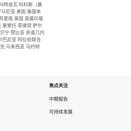
科特迪瓦
科科斯（基
罗马尼亚
美国
美国本
苏里南
英国
英属印度
克
莱索托
菲律宾
萨尔
贝宁
赞比亚
赤道几内
尔巴尼亚
阿拉伯联合
尼克
马来西亚
马约特
焦点关注
中期报告
可持续发展