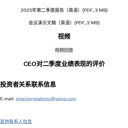
2025年第二季度报告（英语）
PDF
3 MB
会议演示文稿（英语）
PDF
2 MB
视频
视频回放
CEO对二季度业绩表现的评价
投资者关系联系信息
E-mail:
investorrelations@volvo.
com
其他联系人信息