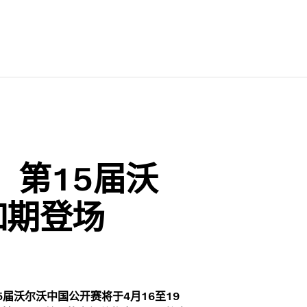
月如期登场
，第15届沃
如期登场
届沃尔沃中国公开赛将于4月16至19