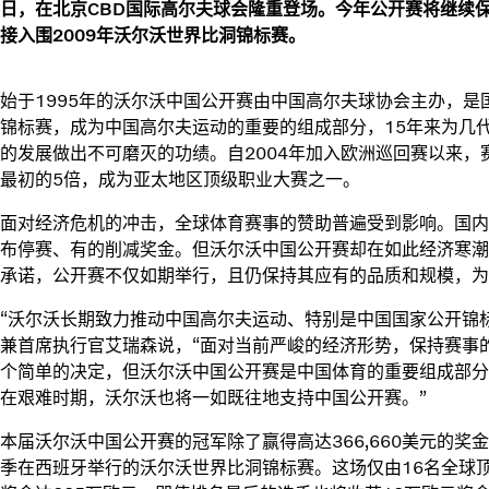
日，在北京CBD国际高尔夫球会隆重登场。今年公开赛将继续保
接入围2009年沃尔沃世界比洞锦标赛。
始于1995年的沃尔沃中国公开赛由中国高尔夫球协会主办，
锦标赛，成为中国高尔夫运动的重要的组成部分，15年来为几
的发展做出不可磨灭的功绩。自2004年加入欧洲巡回赛以来
最初的5倍，成为亚太地区顶级职业大赛之一。
面对经济危机的冲击，全球体育赛事的赞助普遍受到影响。国内
布停赛、有的削减奖金。但沃尔沃中国公开赛却在如此经济寒潮
承诺，公开赛不仅如期举行，且仍保持其应有的品质和规模，为
“沃尔沃长期致力推动中国高尔夫运动、特别是中国国家公开锦标
兼首席执行官艾瑞森说，“面对当前严峻的经济形势，保持赛事
个简单的决定，但沃尔沃中国公开赛是中国体育的重要组成部分
在艰难时期，沃尔沃也将一如既往地支持中国公开赛。”
本届沃尔沃中国公开赛的冠军除了赢得高达366,660美元的
季在西班牙举行的沃尔沃世界比洞锦标赛。这场仅由16名全球