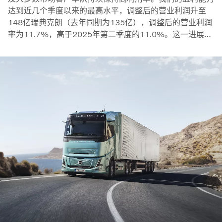
达到近几个季度以来的最高水平，调整后的营业利润升至
148亿瑞典克朗（去年同期为135亿），调整后的营业利润
率为11.7%，高于2025年第二季度的11.0%。这一进展印
证了我们在整个业务周期中持续实现稳健盈利的能力。”沃
尔沃集团总裁兼首席执行官龙世德（Martin Lundstedt）表
示。