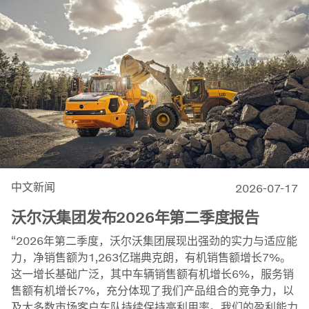
中文新闻​
2026-07-17
沃尔沃集团发布2026年第二季度报告
“2026年第二季度，沃尔沃集团展现出强劲的实力与适应能
力，净销售额为1,263亿瑞典克朗，有机销售额增长7%。
这一增长基础广泛，其中车辆销售额有机增长6%，服务销
售额有机增长7%，充分体现了我们产品组合的竞争力，以
及大多数市场客户车队持续保持高利用率。我们的盈利能力