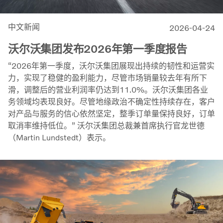
中文新闻​
2026-04-24
沃尔沃集团发布2026年第一季度报告
“2026年第一季度，沃尔沃集团展现出持续的韧性和运营实
力，实现了稳健的盈利能力，尽管市场销量较去年有所下
滑，调整后的营业利润率仍达到11.0%。沃尔沃集团各业
务领域均表现良好。尽管地缘政治不确定性持续存在，客户
对产品与服务的信心依然坚定，整季订单量保持良好，订单
取消率维持低位。” 沃尔沃集团总裁兼首席执行官龙世德
（Martin Lundstedt）表示。