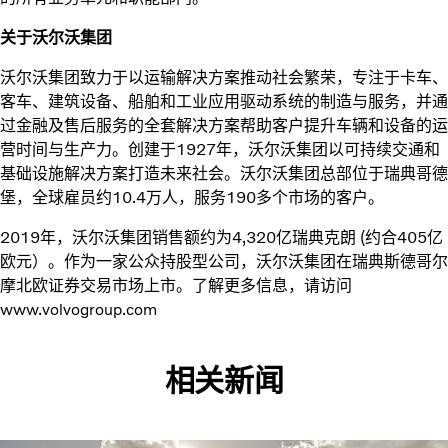
关于沃尔沃集团
沃尔沃集团致力于以运输解决方案推动社会繁荣，专注于卡车、
客车、建筑设备、船舶和工业应用驱动系统的制造与服务，并通
过金融及售后服务的全套解决方案帮助客户提升车辆和设备的运
营时间与生产力。创建于1927年，沃尔沃集团以可持续交通和
基础设施解决方案打造未来社会。沃尔沃集团总部位于瑞典哥德
堡，全球雇员约10.4万人，服务190多个市场的客户。
2019年，沃尔沃集团销售额约为4,320亿瑞典克朗 (约合405亿
欧元）。作为一家公众持股型公司，沃尔沃集团在瑞典斯德哥尔
摩北欧证券交易市场上市。了解更多信息，请访问
www.volvogroup.com
相关新闻