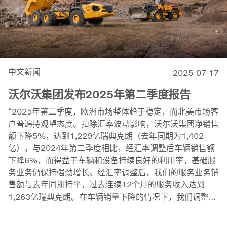
中文新闻​
2025-07-17
沃尔沃集团发布2025年第二季度报告
“2025年第二季度，欧洲市场整体趋于稳定，而北美市场客
户普遍持观望态度。扣除汇率波动影响，沃尔沃集团净销售
额下降5%，达到1,229亿瑞典克朗（去年同期为1,402
亿）。与2024年第二季度相比，经汇率调整后车辆销售额
下降6%，而得益于车辆和设备持续良好的利用率，基础服
务业务仍保持强劲增长。经汇率调整后，我们的服务业务销
售额与去年同期持平，过去连续12个月的服务收入达到
1,263亿瑞典克朗。在车辆销量下降的情况下，我们调整后
的营业利润达到135亿瑞典克朗（去年同期为194亿），调
整后的营业利润率为11.0%（去年同期为13.9%）。”沃尔