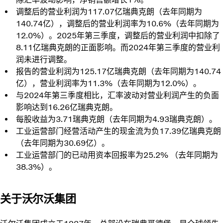
调整后的营业利润为117.07亿瑞典克朗（去年同期为
140.74亿），调整后的营业利润率为10.6%（去年同期为
12.0%）。2025年第三季度，调整后的营业利润中扣除了
8.11亿瑞典克朗的正面影响。而2024年第三季度的营业利
润未进行调整。
报告的营业利润为125.17亿瑞典克朗（去年同期为140.74
亿），营业利润率为11.3%（去年同期为12.0%）。
与2024年第三季度相比，汇率波动对营业利润产生的负面
影响达到16.26亿瑞典克朗。
每股收益为3.71瑞典克朗（去年同期为4.93瑞典克朗）。
工业运营部门经营活动产生的现金流为负17.39亿瑞典克朗
（去年同期为30.69亿）。
工业运营部门的已动用资本回报率为25.2% （去年同期为
38.3%）。
关于沃尔沃集团