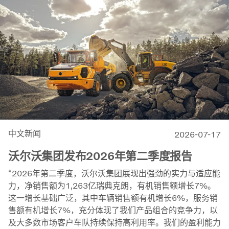
中文新闻​
2026-07-17
沃尔沃集团发布2026年第二季度报告
“2026年第二季度，沃尔沃集团展现出强劲的实力与适应能
力，净销售额为1,263亿瑞典克朗，有机销售额增长7%。
这一增长基础广泛，其中车辆销售额有机增长6%，服务销
售额有机增长7%，充分体现了我们产品组合的竞争力，以
及大多数市场客户车队持续保持高利用率。我们的盈利能力