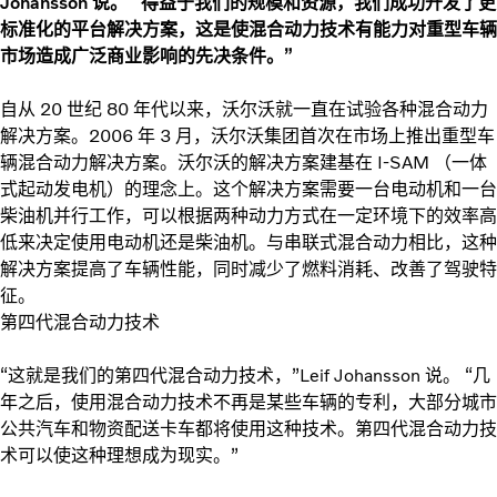
Johansson 说。 “得益于我们的规模和资源，我们成功开发了更
标准化的平台解决方案，这是使混合动力技术有能力对重型车辆
市场造成广泛商业影响的先决条件。”
自从 20 世纪 80 年代以来，沃尔沃就一直在试验各种混合动力
解决方案。2006 年 3 月，沃尔沃集团首次在市场上推出重型车
辆混合动力解决方案。沃尔沃的解决方案建基在 I-SAM （一体
式起动发电机）的理念上。这个解决方案需要一台电动机和一台
柴油机并行工作，可以根据两种动力方式在一定环境下的效率高
低来决定使用电动机还是柴油机。与串联式混合动力相比，这种
解决方案提高了车辆性能，同时减少了燃料消耗、改善了驾驶特
征。
第四代混合动力技术
“这就是我们的第四代混合动力技术，”Leif Johansson 说。 “几
年之后，使用混合动力技术不再是某些车辆的专利，大部分城市
公共汽车和物资配送卡车都将使用这种技术。第四代混合动力技
术可以使这种理想成为现实。”