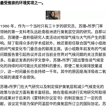
最受推崇的环境奖项之一。
1986 年，作为一个当时只有三十岁的研究员，苏珊•所罗门率
领她的第一支科考队远赴南极洲进行臭氧层空洞的研究。自那以
后，苏珊便一直积极研究人类活动对地球气候与大气所产生的影
响。除了取得众多的学术成就外，她还曾担任联合国气候小组政
府间气候变化专门委员会的联席主席。该小组数年前发布的气候
问题报告曾引起热议并且对当前全世界对气候问题的关注贡献良
多。在最近发表的科学文章中，苏珊•所罗门提出警告说气候变
化的持续时间可能比先前预料的要长，即便二氧化碳排放量减
少，这一时间最长也会持续一千年。其中的原因是海洋吸收二氧
化碳的速度不会很快。
苏珊•所罗门在大气研究以及制定保护臭氧层和减少气候变化的
政策与协定方面有着丰富经验。她在南极洲进行实地研究所取得
的成果对于后来的《蒙特利尔议定书》的制定做出了一定的贡
献，该议定书是为保护同温层中的臭氧层所订立的国际协定。苏