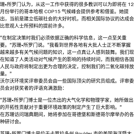
珊•所罗门认为，从这一工作中获得的很多教训可以为即将在 12
月份举行的哥本哈根 COP15 气候峰会提供参考和借鉴。她提
出，当前是建立低碳社会的大好时机，而相关国际协议的达成会
比悲观人士所预料的提前许多。
“在制定决策时我们必须依据正确的科学信息，这一点至关重
要。”苏珊•所罗门说。“我看到世界各地有大批人士正不断掌握
越来越多有关气候问题的知识，这一点真让人感到鼓舞。我们现
在知道了人类活动对气候产生的影响的持续时间，而我相信各国
人民与政府将制定出更为合理的决定，控制我们的二氧化碳排放
量。”
沃尔沃环境奖评审委员会由一些国际顶尖的研究员组成。评审委
员会对获奖者的评语充满激励：
“苏珊•所罗门博士是一位杰出的大气化学和物理学家，她所做出
的开拓性贡献对于重要环境政策的制定产生了巨大影响。”
在苏珊访问瑞典期间，她将参加在哥德堡和斯德哥尔摩举办的各
种研讨会。
苏珊•所罗门博士是位于卡罗拉多州 Boulder 市的美国海洋暨大