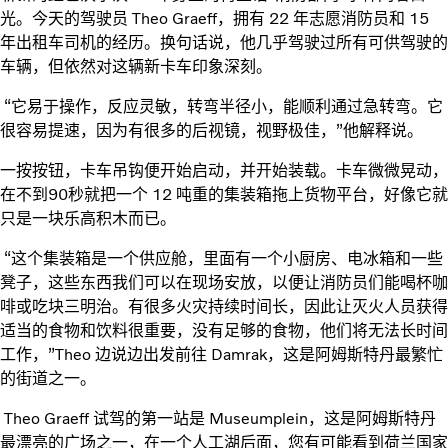
光。今天的驾驶员 Theo Graeff，拥有 22 年志愿消防员和 15
年出租车司机的经历。换句话说，他几乎驾驶过所有可供驾驶的
车辆，但依然对这辆新卡车印象深刻。
“它易于操作，反应灵敏，转弯半径小，能顺利通过急转弯。它
很容易提速，因为有很多的后视镜，视野极佳，”他解释说。
一按按钮，卡车吊钩便开始启动，并开始装载。卡车微微晃动，
在不到90秒就把一个 12 吨重的集装箱拖上货物平台，好像它就
只是一块乐高积木而已。
“这个集装箱是一个供应舱，里面有一个小厨房、电冰箱和一些
凳子，这些东西我们可以在现场安放，以便让消防员们能喝杯咖
啡或吃块三明治。有很多火灾持续时间长，因此让灭火人员获得
适当的食物和饮料很重要，没有足够的食物，他们将无法长时间
工作，”Theo 边说边出发前往 Damrak，这是阿姆斯特丹最繁忙
的街道之一。
Theo Graeff 试驾的第一站是 Museumplein，这是阿姆斯特丹
最漂亮的广场之一，在一个人工湖后面，您有可能看到荷兰国家