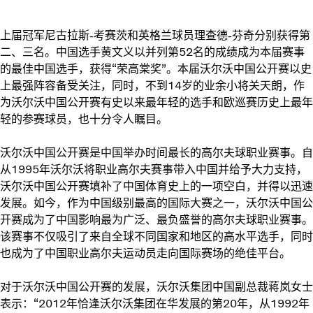
上届冠军尼古拉斯-考赛茨和英格兰球员理查德-芬奇分别获得第
二、三名。中国选手黄文义以并列第52名的成绩成为本届赛事
的最佳中国选手，获得“荣高棠奖”。本届沃尔沃中国公开赛以史
上最强阵容备受关注，同时，不到14岁的业余小将关天朗，作
为沃尔沃中国公开赛有史以来最年轻的选手和欧巡赛历史上最年
轻的参赛球员，也十分令人瞩目。
沃尔沃中国公开赛是中国举办时间最长的高尔夫球职业赛事。自
从1995年沃尔沃将职业高尔夫赛事带入中国并给予大力支持，
沃尔沃中国公开赛填补了中国体育史上的一项空白，并得以迅速
发展。如今，作为中国级别最高的国际大赛之一，沃尔沃中国公
开赛成为了中国影响最为广泛、最负盛誉的高尔夫球职业赛事。
该赛事不仅吸引了来自全球不同国家和地区的高水平选手，同时
也成为了中国职业高尔夫运动员走向国际赛场的绝佳平台。
对于沃尔沃中国公开赛的发展，沃尔沃集团中国副总裁蒋岚女士
表示：“2012年恰逢沃尔沃集团在华发展的第20年，从1992年