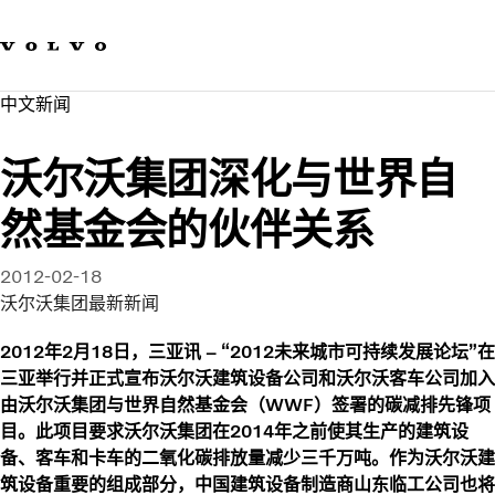
我们的品牌
联系我们
可持续发展
中文新闻​
工作机会
新闻与媒体
沃尔沃集团深化与世界自
关于我们
然基金会的伙伴关系
2012-02-18
沃尔沃集团最新新闻
2012年2月18日，三亚讯 – “2012未来城市可持续发展论坛”在
三亚举行并正式宣布沃尔沃建筑设备公司和沃尔沃客车公司加入
由沃尔沃集团与世界自然基金会（WWF）签署的碳减排先锋项
目。此项目要求沃尔沃集团在2014年之前使其生产的建筑设
备、客车和卡车的二氧化碳排放量减少三千万吨。作为沃尔沃建
筑设备重要的组成部分，中国建筑设备制造商山东临工公司也将