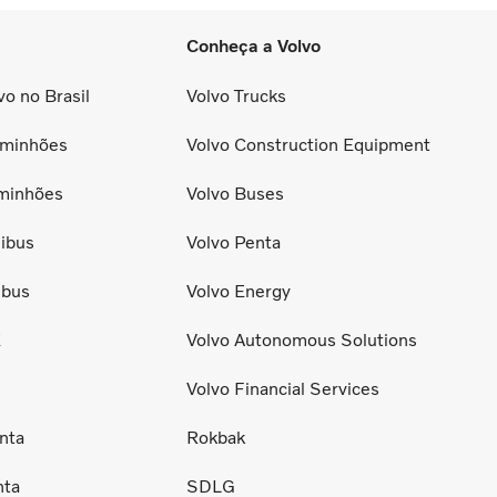
Conheça a Volvo
o no Brasil
Volvo Trucks
minhões
Volvo Construction Equipment
minhões
Volvo Buses
ibus
Volvo Penta
ibus
Volvo Energy
E
Volvo Autonomous Solutions
Volvo Financial Services
nta
Rokbak
nta
SDLG