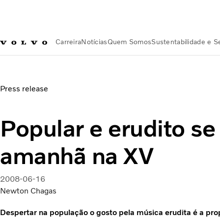
Carreira
Notícias
Quem Somos
Sustentabilidade e 
Notícias
Popular e erudito se encontram amanhã na XV
Press release
Popular e erudito s
amanhã na XV
2008-06-16
Newton Chagas
Despertar na população o gosto pela música erudita é a p