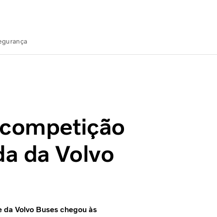
Segurança
enda da Volvo
 competição
a da Volvo
e da Volvo Buses chegou às