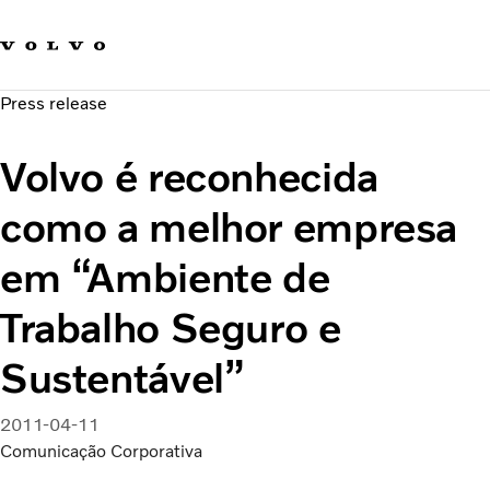
Fale com a Volvo
Carreira
Press release
Notícias
Quem Somos
Volvo é reconhecida
Sustentabilidade e Segurança
como a melhor empresa
em “Ambiente de
Trabalho Seguro e
Sustentável”
2011-04-11
Comunicação Corporativa