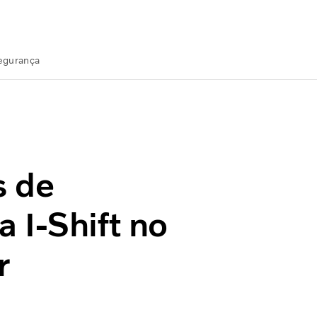
Segurança
 no Brasil foi espetacular
s de
 I-Shift no
r