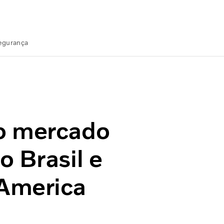
Segurança
o Brasil e aumenta vendas na America Latina
o mercado
o Brasil e
America