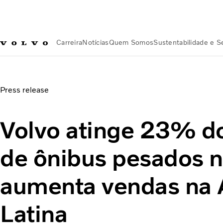
Carreira
Notícias
Quem Somos
Sustentabilidade e 
Notícias
Volvo atinge 23% do mercado de ônibus pesados n
Press release
Volvo atinge 23% d
de ônibus pesados n
aumenta vendas na 
Latina