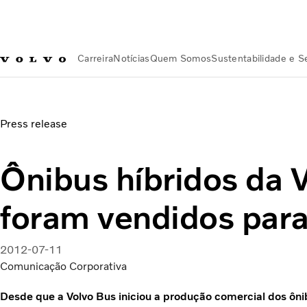
Carreira
Notícias
Quem Somos
Sustentabilidade e 
Notícias
Ônibus híbridos da Volvo já foram vendidos para 1
Press release
Ônibus híbridos da V
foram vendidos para
2012-07-11
Comunicação Corporativa
Desde que a Volvo Bus iniciou a produção comercial dos ônib