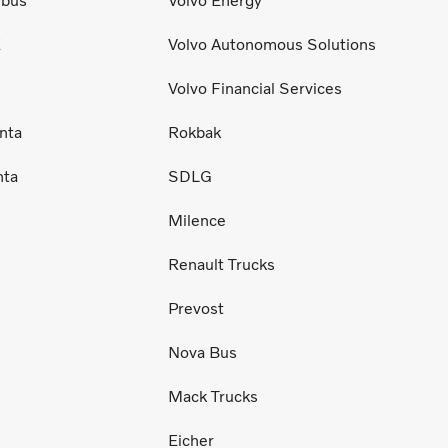
ibus
Volvo Energy
E
Volvo Autonomous Solutions
Volvo Financial Services
nta
Rokbak
nta
SDLG
Milence
Renault Trucks
Prevost
Nova Bus
Mack Trucks
Eicher