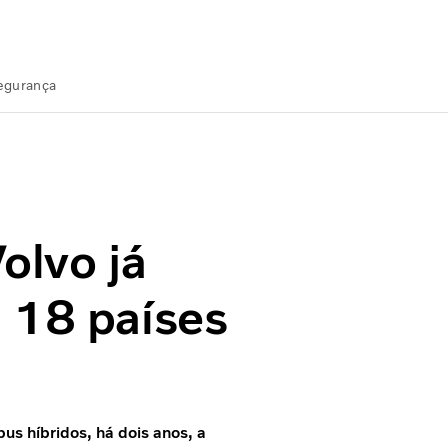
Segurança
8 países
olvo já
 18 países
us híbridos, há dois anos, a