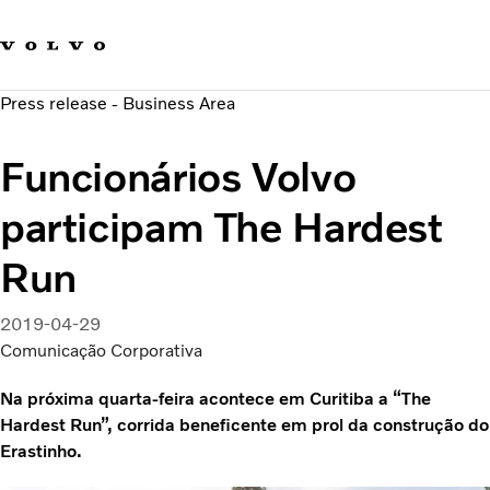
Fale com a Volvo
Carreira
Press release - Business Area
Notícias
Quem Somos
Funcionários Volvo
Sustentabilidade e Segurança
participam The Hardest
Run
2019-04-29
Comunicação Corporativa
Na próxima quarta-feira acontece em Curitiba a “The
Hardest Run”, corrida beneficente em prol da construção do
Erastinho.