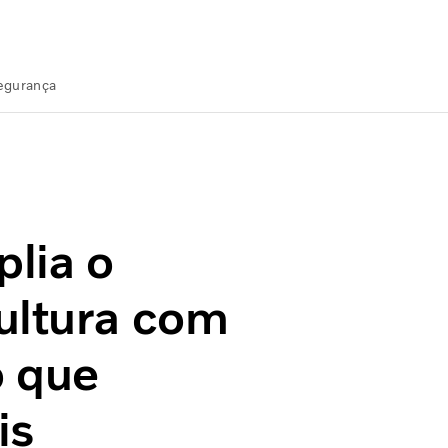
Segurança
ra com melhor desempenho que máquinas tradicionais
lia o
ultura com
 que
is