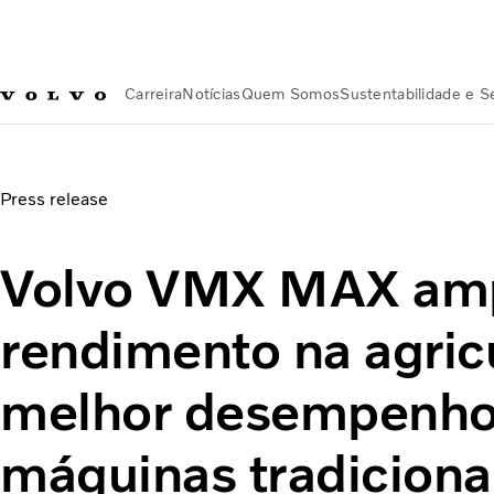
Carreira
Notícias
Quem Somos
Sustentabilidade e 
Notícias
Volvo VMX MAX amplia o rendimento na agricultu
Press release
Volvo VMX MAX amp
rendimento na agric
melhor desempenho
máquinas tradiciona