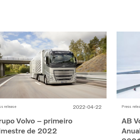
2022-04-22
ss release
Press rele
rupo Volvo – primeiro
AB Vo
rimestre de 2022
Anual