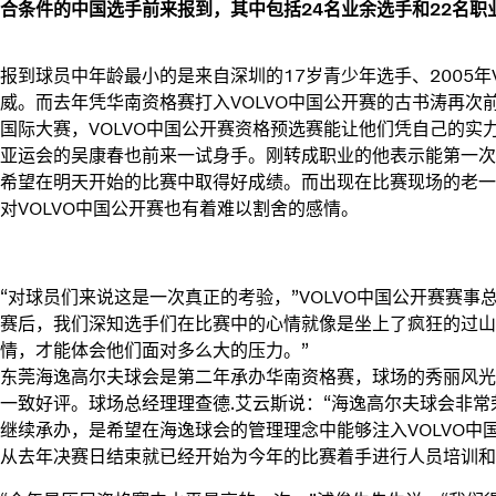
合条件的中国选手前来报到，其中包括24名业余选手和22名职
报到球员中年龄最小的是来自深圳的17岁青少年选手、2005年
威。而去年凭华南资格赛打入VOLVO中国公开赛的古书涛再次
国际大赛，VOLVO中国公开赛资格预选赛能让他们凭自己的实
亚运会的吴康春也前来一试身手。刚转成职业的他表示能第一次
希望在明天开始的比赛中取得好成绩。而出现在比赛现场的老一
对VOLVO中国公开赛也有着难以割舍的感情。
“对球员们来说这是一次真正的考验，”VOLVO中国公开赛赛事
赛后，我们深知选手们在比赛中的心情就像是坐上了疯狂的过山
情，才能体会他们面对多么大的压力。”
东莞海逸高尔夫球会是第二年承办华南资格赛，球场的秀丽风光
一致好评。球场总经理理查德.艾云斯说：“海逸高尔夫球会非
继续承办，是希望在海逸球会的管理理念中能够注入VOLVO中
从去年决赛日结束就已经开始为今年的比赛着手进行人员培训和