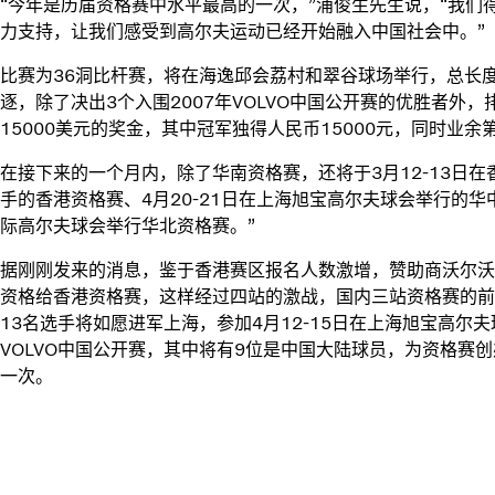
“今年是历届资格赛中水平最高的一次，”浦俊生先生说，“我们
力支持，让我们感受到高尔夫运动已经开始融入中国社会中。”
比赛为36洞比杆赛，将在海逸邱会荔村和翠谷球场举行，总长度
逐，除了决出3个入围2007年VOLVO中国公开赛的优胜者外
15000美元的奖金，其中冠军独得人民币15000元，同时业余第一
在接下来的一个月内，除了华南资格赛，还将于3月12-13日
手的香港资格赛、4月20-21日在上海旭宝高尔夫球会举行的华中
际高尔夫球会举行华北资格赛。”
据刚刚发来的消息，鉴于香港赛区报名人数激增，赞助商沃尔沃
资格给香港资格赛，这样经过四站的激战，国内三站资格赛的前
13名选手将如愿进军上海，参加4月12-15日在上海旭宝高尔
VOLVO中国公开赛，其中将有9位是中国大陆球员，为资格赛
一次。