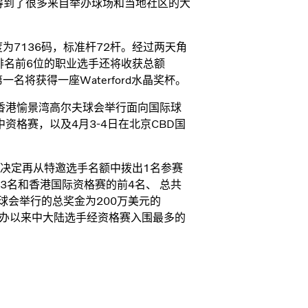
得到了很多来自举办球场和当地社区的大
为7136码，标准杆72杆。经过两天角
，排名前6位的职业选手还将收获总额
名将获得一座Waterford水晶奖杯。
在香港愉景湾高尔夫球会举行面向国际球
资格赛，以及4月3-4日在北京CBD国
决定再从特邀选手名额中拨出1名参赛
3名和香港国际资格赛的前4名、 总共
夫球会举行的总奖金为200万美元的
创办以来中大陆选手经资格赛入围最多的