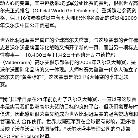
动人心的变革，其中包括采取冠军分组比赛的赛制，根据世界高
尔夫正式排名（Official World Golf Rankings）重新确定参赛资
格，保证16位参赛球员中有五大洲积分排名最高的球员和2009
年沃尔沃中国公开赛冠军。
世界比洞冠军赛是真正的全球高尔夫盛事，与这项赛事的合作标
志着沃尔沃品牌国际化战略又揭开了新的一页。而当另一项标志
性赛事——10月30日至11月2日于西班牙瓦尔德拉玛
（Valderrama）高尔夫俱乐部举行的2008年沃尔沃大师赛，是
沃尔沃国际化品牌的又一体现。大师杯赛为整整一代多人确立了
高尔夫的“黄金标准”，这次赛事是第21届大师赛的季末总决
赛。
“我们非常自豪在21年前创办了沃尔沃大师赛，一直以来这项赛
事是实现我们欧洲高尔夫赞助目标的良好平台。但我们需要与时
俱进，因此感到很荣幸又能成为世界比洞冠军赛的冠名赞助商和
管理/创办合作伙伴。世界比洞冠军赛在全球很有影响，更好地
反映了沃尔沃品牌的国际性。”沃尔沃盛事管理公司的总裁兼
CEO Per Ericsson说道。