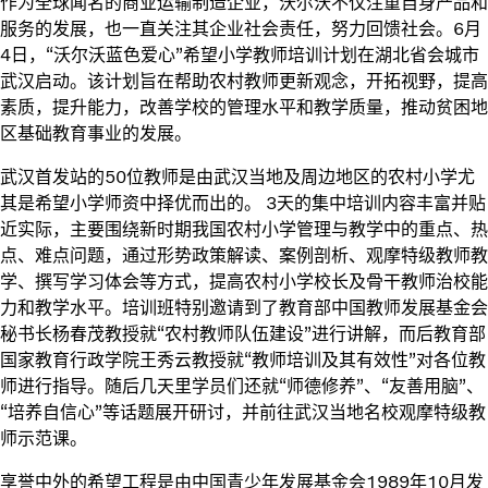
作为全球闻名的商业运输制造企业，沃尔沃不仅注重自身产品和
服务的发展，也一直关注其企业社会责任，努力回馈社会。6月
4日，“沃尔沃蓝色爱心”希望小学教师培训计划在湖北省会城市
武汉启动。该计划旨在帮助农村教师更新观念，开拓视野，提高
素质，提升能力，改善学校的管理水平和教学质量，推动贫困地
区基础教育事业的发展。
武汉首发站的50位教师是由武汉当地及周边地区的农村小学尤
其是希望小学师资中择优而出的。 3天的集中培训内容丰富并贴
近实际，主要围绕新时期我国农村小学管理与教学中的重点、热
点、难点问题，通过形势政策解读、案例剖析、观摩特级教师教
学、撰写学习体会等方式，提高农村小学校长及骨干教师治校能
力和教学水平。培训班特别邀请到了教育部中国教师发展基金会
秘书长杨春茂教授就“农村教师队伍建设”进行讲解，而后教育部
国家教育行政学院王秀云教授就“教师培训及其有效性”对各位教
师进行指导。随后几天里学员们还就“师德修养”、“友善用脑”、
“培养自信心”等话题展开研讨，并前往武汉当地名校观摩特级教
师示范课。
享誉中外的希望工程是由中国青少年发展基金会1989年10月发