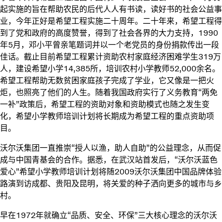
起实施的旨在帮助农民的后代人人有书读，读好书的社会公益事
业，今年正好是希望工程实施二十周年。二十年来，希望工程得
到了党和政府的高度赞誉，得到了社会各界的大力支持，1990
年5月，邓小平曾亲笔题词并以一个老党员的身份捐款传出一段
佳话。截止目前希望工程累计资助农村家庭经济困难学生319万
人，建设希望小学14,385所，培训农村小学教师52,000余名。
希望工程帮助无数贫困家庭孩子完成了学业，它又像是一把火
炬，也照亮了他们的人生。随着我国政府实行了义务教育“两免
一补”政策后，希望工程的资助对象和资助模式也随之发生变
化，希望小学教师培训计划将长期成为希望工程的重点资助项
目。
沃尔沃集团一直推崇“授人以渔，助人自助”的公益理念，从而促
成与中国青基会的合作。据悉，在武汉站首发后，“沃尔沃蓝色
爱心”希望小学教师培训计划将随2009沃尔沃集团中国品牌体验
路演到访成都、贵阳及昆明，将关爱的种子洒向更多的城市与乡
村。
早在1972年就确立“品质、安全、环保”三大核心理念的沃尔沃