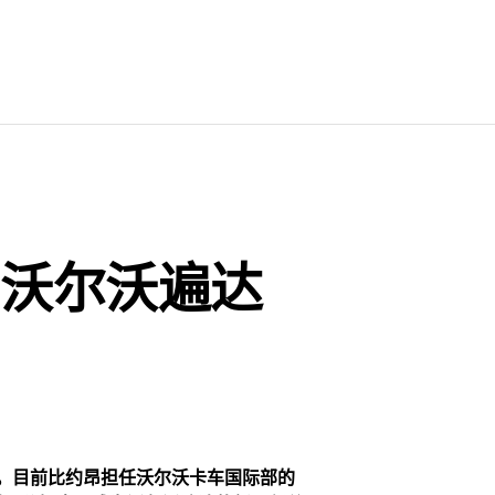
为沃尔沃遍达
裁。目前比约昂担任沃尔沃卡车国际部的