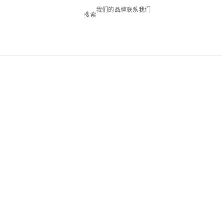
我们的品牌
联系我们
搜索