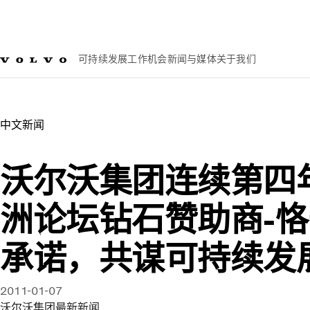
可持续发展
工作机会
新闻与媒体
关于我们
新闻与媒体
沃尔沃集团连续第四年成为博鳌亚洲论坛钻石赞助
中文新闻​
沃尔沃集团连续第四
洲论坛钻石赞助商-
承诺，共谋可持续发
2011-01-07
沃尔沃集团最新新闻