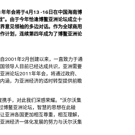
年年会将于4月13 -16日在中国海南博
战”。由于今年恰逢博鳌亚洲论坛成立十
界意见领袖的多边对话。作为全球商用
作计划，连续第四年成为了博鳌亚洲论
2001年2月创建以来，一直致力于通
国领导人目前已经达成共识，亚洲需要
亚洲论坛2011年年会，将通过政府、
内涵，为亚洲经济的适时转型提供前瞻
度携手，对此我们深感荣耀。”沃尔沃集
，“通过博鳌亚洲论坛，智慧的思想在此碰
让亚洲各国更加相互尊重，相互理解，
亚洲经济一体化发展的努力与沃尔沃集