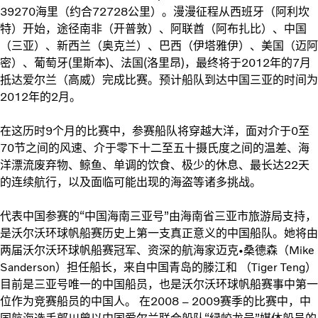
39270海里（约合72728公里）。漫漫征程从西班牙（阿利坎
特）开始，途径南非（开普敦）、阿联酋（阿布扎比）、中国
（三亚）、新西兰（奥克兰）、巴西（伊塔雅伊）、美国（迈阿
密）、葡萄牙(里斯本)、法国(洛里昂)，最终将于2012年的7月
抵达爱尔兰（高威）完成比赛。预计船队到达中国三亚的时间为
2012年的2月。
在这历时9个月的比赛中，参赛船队将穿越大洋，面对介于0至
70节之间的风速、介于零下十二至五十摄氏度之间的温差、海
洋漂流废弃物、鲸鱼、单调的饮食、极少的休息、最长达22天
的连续航行，以及面临可能出现的海盗等诸多挑战。
代表中国参赛的“中国海南三亚号”由海南省三亚市旅游局支持，
是沃尔沃环球帆船赛历史上第一支真正意义的中国船队。她将由
两届沃尔沃环球帆船赛冠军、资深的航海家迈克•桑德森（Mike
Sanderson）担任船长，来自中国青岛的滕江和 （Tiger Teng）
目前是三亚号唯一的中国船员，也是沃尔沃环球帆船赛事中第一
位作为竞赛船员的中国人。 在2008 – 2009赛季的比赛中，中