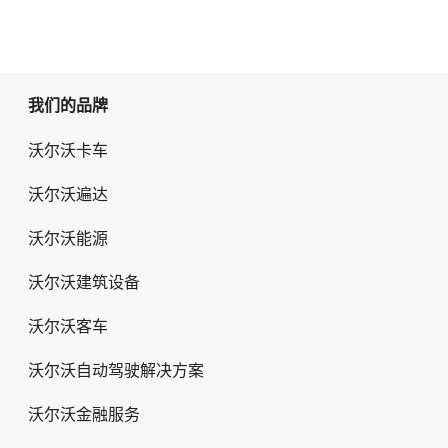
我们的品牌
沃尔沃卡车
沃尔沃遍达
沃尔沃能源
沃尔沃建筑设备
沃尔沃客车
沃尔沃自动驾驶解决方案
沃尔沃金融服务