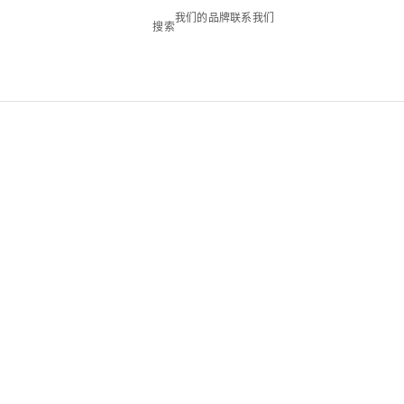
我们的品牌
联系我们
搜索