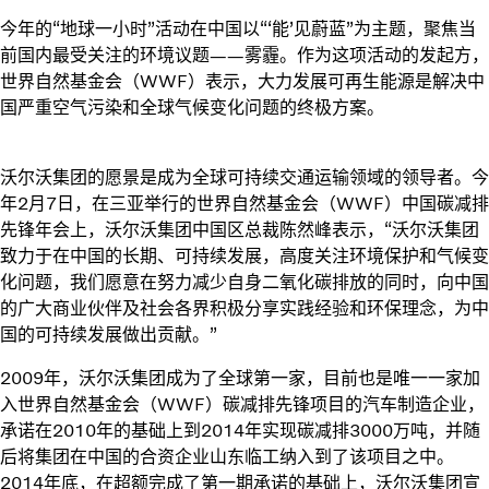
今年的“地球一小时”活动在中国以“‘能’见蔚蓝”为主题，聚焦当
前国内最受关注的环境议题——雾霾。作为这项活动的发起方，
世界自然基金会（WWF）表示，大力发展可再生能源是解决中
国严重空气污染和全球气候变化问题的终极方案。
沃尔沃集团的愿景是成为全球可持续交通运输领域的领导者。今
年2月7日，在三亚举行的世界自然基金会（WWF）中国碳减排
先锋年会上，沃尔沃集团中国区总裁陈然峰表示，“沃尔沃集团
致力于在中国的长期、可持续发展，高度关注环境保护和气候变
化问题，我们愿意在努力减少自身二氧化碳排放的同时，向中国
的广大商业伙伴及社会各界积极分享实践经验和环保理念，为中
国的可持续发展做出贡献。”
2009年，沃尔沃集团成为了全球第一家，目前也是唯一一家加
入世界自然基金会（WWF）碳减排先锋项目的汽车制造企业，
承诺在2010年的基础上到2014年实现碳减排3000万吨，并随
后将集团在中国的合资企业山东临工纳入到了该项目之中。
2014年底，在超额完成了第一期承诺的基础上，沃尔沃集团宣