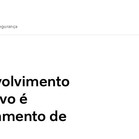
Segurança
lvo é baseado no gerenciamento de riscos
volvimento
vo é
amento de