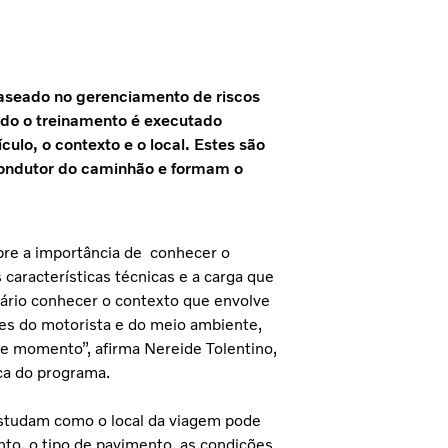
aseado no gerenciamento de riscos
do o treinamento é executado
ulo, o contexto e o local. Estes são
 condutor do caminhão e formam o
re a importância de conhecer o
 características técnicas e a carga que
sário conhecer o contexto que envolve
ões do motorista e do meio ambiente,
le momento”, afirma Nereide Tolentino,
a do programa.
 estudam como o local da viagem pode
nto, o tipo de pavimento, as condições