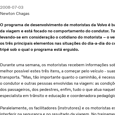
2008-07-03
Newton Chagas
O programa de desenvolvimento de motoristas da Volvo é b
da viagem e está focado no comportamento do condutor. To
levando-se em consideração o cotidiano do motorista – o veíc
os três principais elementos nas situações do dia-a-dia do
tripé sob o qual o programa está erguido.
Durante uma semana, os motoristas recebem informações sob
melhor possível estes três itens, a começar pelo veículo - suas
transporta. “Mas, tão importante quanto o caminhão, é neces
o condutor e outras pessoas envolvidas na viagem: as condiç
dos passageiros, dos pedestres, enfim, tudo o que atua naque
especialista em trânsito e
educação e
coordenadora pedagógic
Paralelamente, os facilitadores (instrutores) e os motoristas
interferir na segurança e no resultado da viagem. No treiname